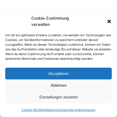
Cookie-Zustimmung
verwalten
Um dir ein optimales Erlebnis zu bieten, verwenden wir Technologien wie
WEITERE BEITRÄGE
Cookies, um Geräteinformationen zu speichern und/oder darauf
zuzugreifen. Wenn du diesen Technologien zustimmst, können wir Daten
wie das Surfverhalten oder eindeutige IDs auf dieser Website verarbeiten.
Wenn du deine Zustimmung nicht erteilst oder zurückziehst, können
bestimmte Merkmale und Funktionen beeinträchtigt werden.
28. Mai 2023
Hello world!
Akzeptieren
Ablehnen
Einstellungen ansehen
Cookie-Richtlinie
Datenschutzerklärung
Impressum
ANRUFEN
ANFRAGEFORMULAR
E-MAIL