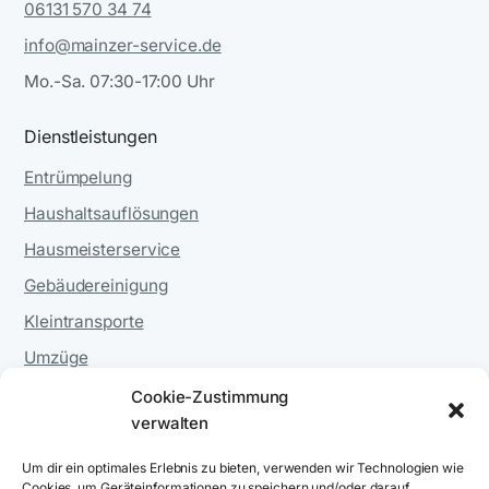
06131 570 34 74
info@mainzer-service.de
Mo.-Sa. 07:30-17:00 Uhr
Dienstleistungen
Entrümpelung
Haushaltsauflösungen
Hausmeisterservice
Gebäudereinigung
Kleintransporte
Umzüge
Entsorgungen
Cookie-Zustimmung
verwalten
Demontagen
Um dir ein optimales Erlebnis zu bieten, verwenden wir Technologien wie
Rechtliches
Cookies, um Geräteinformationen zu speichern und/oder darauf